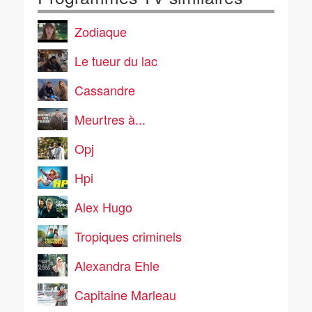
Zodiaque
Le tueur du lac
Cassandre
Meurtres à...
Opj
Hpi
Alex Hugo
Tropiques criminels
Alexandra Ehle
Capitaine Marleau