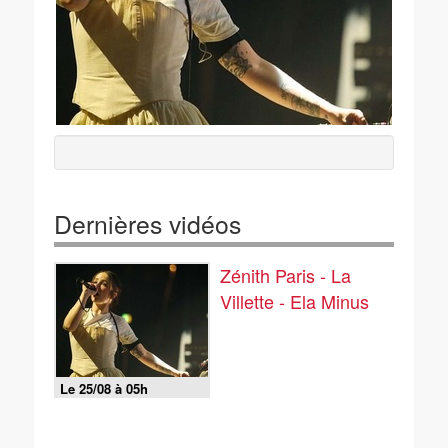
Dernières vidéos
Zénith Paris - La
Villette - Ela Minus
Le 25/08 à 05h