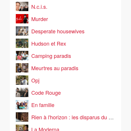
N.c.i.s.
Murder
Desperate housewives
Hudson et Rex
Camping paradis
Meurtres au paradis
Opj
Code Rouge
En famille
Rien à l'horizon : les disparus du vol 281
La Moderna