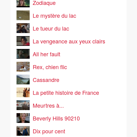
Zodiaque
Le mystère du lac
Le tueur du lac
La vengeance aux yeux clairs
All her fault
Rex, chien flic
Cassandre
La petite histoire de France
Meurtres à...
Beverly Hills 90210
Dix pour cent