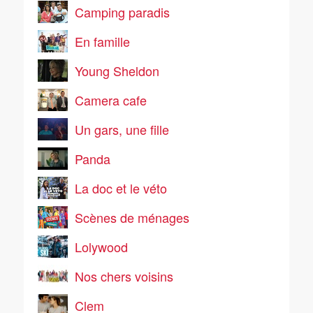
Camping paradis
En famille
Young Sheldon
Camera cafe
Un gars, une fille
Panda
La doc et le véto
Scènes de ménages
Lolywood
Nos chers voisins
Clem