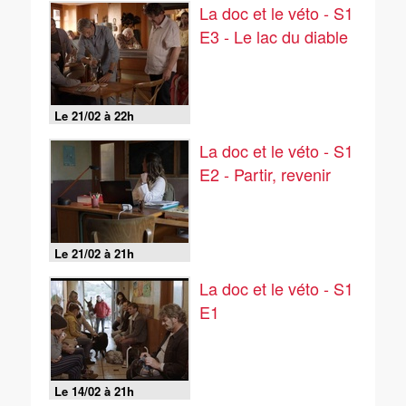
La doc et le véto - S1
E3 - Le lac du diable
Le 21/02 à 22h
La doc et le véto - S1
E2 - Partir, revenir
Le 21/02 à 21h
La doc et le véto - S1
E1
Le 14/02 à 21h