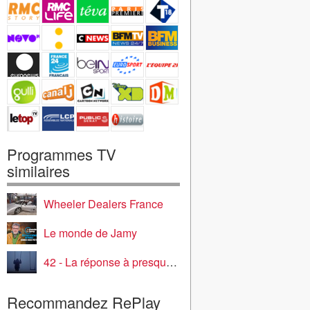
Programmes TV
similaires
Wheeler Dealers France
Le monde de Jamy
42 - La réponse à presque tout
Recommandez RePlay