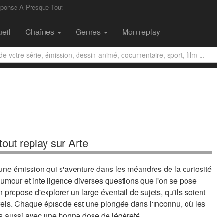
Réponse À Presque Tout
eil
Chaînes
Genres
Mon replay
out replay sur Arte
 une émission qui s'aventure dans les méandres de la curiosité
umour et intelligence diverses questions que l'on se pose
n propose d'explorer un large éventail de sujets, qu'ils soient
urels. Chaque épisode est une plongée dans l'inconnu, où les
is aussi avec une bonne dose de légèreté.