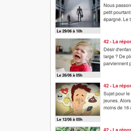
Nous passons
petit pourtan
épargné. Le tr
Le 29/06 à 10h
Désir d'enfan
large ? De pl
parviennent 
Le 26/06 à 05h
42 - La répo
Sujet pour le
jeunes. Alors 
moins de 16 a
Le 12/06 à 05h