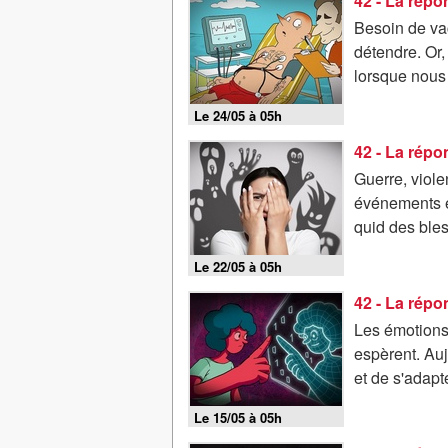
Besoin de vac
détendre. Or,
lorsque nous 
Le 24/05 à 05h
42 - La rép
Guerre, viole
événements e
quid des bles
Le 22/05 à 05h
Les émotions
espèrent. Aujo
et de s'adapt
Le 15/05 à 05h