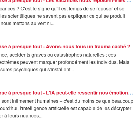
42 - La réponse à presque tout - Les vacances nous reposent-elles vraiment?
ances ? C'est le signe qu'il est temps de se reposer et se
 les scientifiques ne savent pas expliquer ce qui se produit
nous mettons au vert ni...
onse à presque tout - Avons-nous tous un trauma caché ?
nce, accidents graves ou catastrophes naturelles : ces
xtrêmes peuvent marquer profondément les individus. Mais
sures psychiques qui s'installent...
42 - La réponse à presque tout - L'IA peut-elle ressentir nos émotions ?
 sont intimement humaines – c'est du moins ce que beaucoup
urd'hui, l'intelligence artificielle est capable de les décrypter
er à leurs nuances...