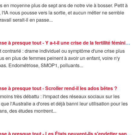
 en moyenne plus de sept ans de notre vie à bosser. Petit à
t, l'IA nous pousse vers la sortie, et aucun métier ne semble
avail serait-il en passe...
42 - La réponse à presque tout - Y a-t-il une crise de la fertilité féminine ?
t contrarié : drame individuel ou symptôme d'une crise plus
us en plus de femmes peinent à avoir un enfant, voire n'y
pas. Endométriose, SMOP1, polluants...
nse à presque tout - Scroller rend-il les ados bêtes ?
 moins très débattu : l'impact des réseaux sociaux sur les
que l'Australie a d'ores et déjà banni leur utilisation pour les
ns, des études montrent...
42 - La réponse à presque tout - Les États peuvent-ils s'endetter sans fin ?