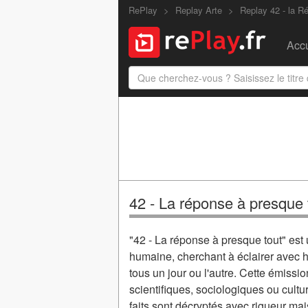
RePlay
Replay Arte
Replay 42 - la 
Accu
42 - La réponse à presque t
"42 - La réponse à presque tout" est
humaine, cherchant à éclairer avec h
tous un jour ou l'autre. Cette émissio
scientifiques, sociologiques ou cult
faits sont décryptés avec rigueur ma