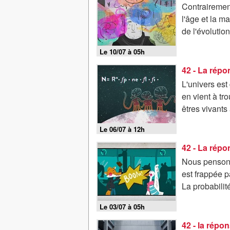
Contrairemen
l'âge et la ma
de l'évolution.
Le 10/07 à 05h
42 - La rép
L'univers est
en vient à tr
êtres vivants 
Le 06/07 à 12h
42 - La répo
Nous pensons
est frappée p
La probabilité
Le 03/07 à 05h
42 - la répo