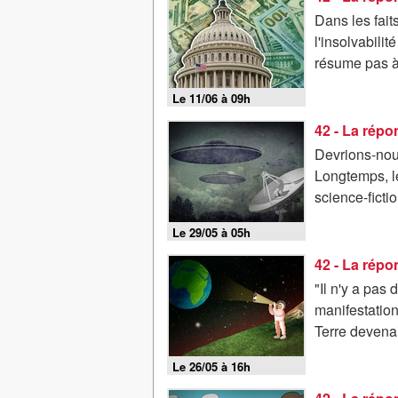
Dans les fait
l'insolvabilit
résume pas à d
Le 11/06 à 09h
42 - La répo
Devrions-nou
Longtemps, le
science-fictio
Le 29/05 à 05h
"Il n'y a pas
manifestations
Terre devenai
Le 26/05 à 16h