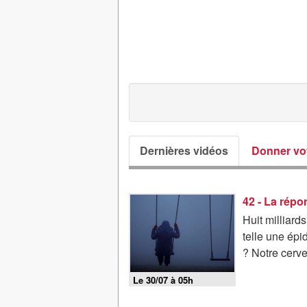
Dernières vidéos
Donner vot
42 - La répo
Huit milliard
telle une épi
? Notre cerve
Le 30/07 à 05h