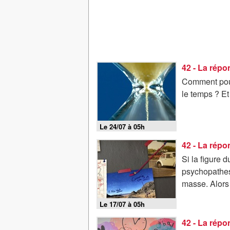
42 - La rép
Comment pour
le temps ? Et
Le 24/07 à 05h
42 - La répo
Si la figure 
psychopathes 
masse. Alors 
Le 17/07 à 05h
42 - La répo