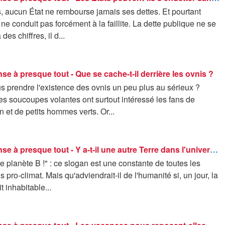
s, aucun État ne rembourse jamais ses dettes. Et pourtant
é ne conduit pas forcément à la faillite. La dette publique ne se
es chiffres, il d...
nse à presque tout - Que se cache-t-il derrière les ovnis ?
s prendre l'existence des ovnis un peu plus au sérieux ?
s soucoupes volantes ont surtout intéressé les fans de
n et de petits hommes verts. Or...
42 - La réponse à presque tout - Y a-t-il une autre Terre dans l'univers ?
 de planète B !" : ce slogan est une constante de toutes les
 pro-climat. Mais qu'adviendrait-il de l'humanité si, un jour, la
t inhabitable...