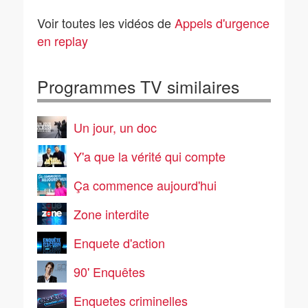
Autoroute des
Coup de mistral pour
vacances : les chassés
les pompiers de
Voir toutes les vidéos de
Appels d'urgence
croisés de tous les
Camargue
dangers
en replay
Programmes TV similaires
Un jour, un doc
Y'a que la vérité qui compte
Ça commence aujourd'hui
Zone interdite
Enquete d'action
90' Enquêtes
Enquetes criminelles