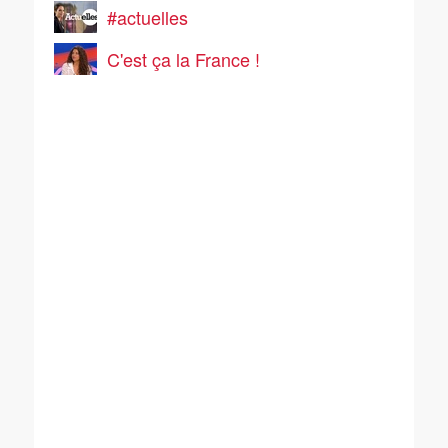
#actuelles
C'est ça la France !