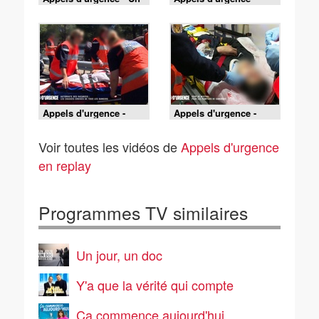
été à Marseille : pas de
Police de la Seyne-sur-
vacances pour la
mer : coup de mistral
police
sur la côte d'azur
Appels d'urgence -
Appels d'urgence -
Autoroute des
Coup de mistral pour
vacances : les chassés
les pompiers de
Voir toutes les vidéos de
Appels d'urgence
croisés de tous les
Camargue
dangers
en replay
Programmes TV similaires
Un jour, un doc
Y'a que la vérité qui compte
Ça commence aujourd'hui