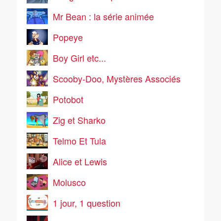
Mr Bean : la série animée
Popeye
Boy Girl etc...
Scooby-Doo, Mystères Associés
Potobot
Zig et Sharko
Telmo Et Tula
Alice et Lewis
Molusco
1 jour, 1 question