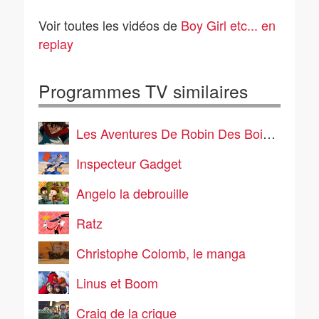
sa bulle
est maousse
Voir toutes les vidéos de
Boy Girl etc... en
replay
Programmes TV similaires
Les Aventures De Robin Des Bois, le manga
Inspecteur Gadget
Angelo la debrouille
Ratz
Christophe Colomb, le manga
Linus et Boom
Craig de la crique