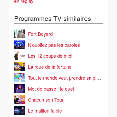
en replay
Programmes TV similaires
Fort Boyard
N'oubliez pas les paroles
Les 12 coups de midi
La roue de la fortune
Tout le monde veut prendre sa place
Mot de passe : le duel
Chacun son Tour
Le maillon faible