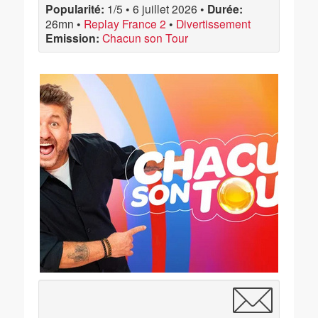
Popularité:
1/5
•
6 juillet 2026
•
Durée:
26mn
•
Replay France 2
•
Divertissement
Emission:
Chacun son Tour