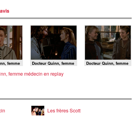
avis
inn, femme
Docteur Quinn, femme
Docteur Quinn, femme
5 E8 - Ne
médecin - S5 E7 - Cas
médecin - S5 E6 -
s
de conscience
Dernière danse
inn, femme médecin en replay
cin
Les frères Scott