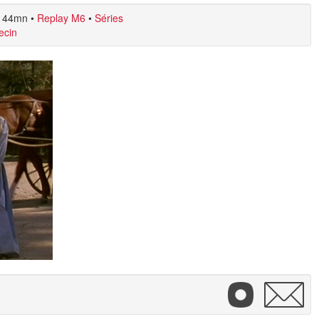
44mn
•
Replay M6
•
Séries
ecin