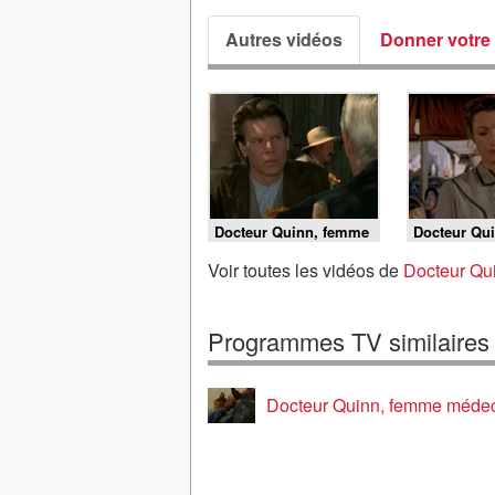
Autres vidéos
Donner votre 
Docteur Quinn, femme
Docteur Qu
médecin - S5 E9 -
médecin - S
Légende
m'oublie pa
Voir toutes les vidéos de
Docteur Qu
Programmes TV similaires
Docteur Quinn, femme méde