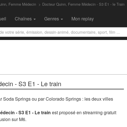
Quinn, Femme Médecin
Docteur Quinn, Femme Médecin - S3 E1 - le Train
eil
Chaînes
Genres
Mon replay
cin - S3 E1 - Le train
ar Soda Springs ou par Colorado Springs : les deux villes
decin - S3 E1 - Le train
est proposé en streaming gratuit
usion sur M6.