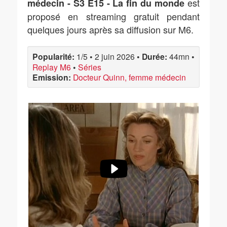
est
médecin - S3 E15 - La fin du monde
proposé en streaming gratuit pendant
quelques jours après sa diffusion sur M6.
Popularité:
1/5
•
2 juin 2026
•
Durée:
44mn
•
Replay M6
•
Séries
Emission:
Docteur Quinn, femme médecin