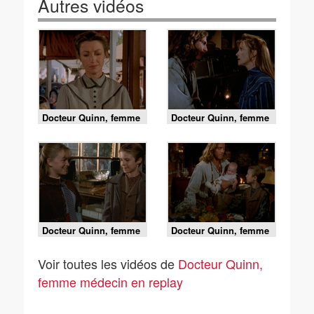
Autres vidéos
Docteur Quinn, femme
Docteur Quinn, femme
médecin - S5 E8 - Ne
médecin - S5 E7 - Cas
m'oublie pas
de conscience
Docteur Quinn, femme
Docteur Quinn, femme
médecin - S5 E6 -
médecin - S5 E5 - Los
Dernière danse
Americanos
Voir toutes les vidéos de
Docteur Quinn,
femme médecin en replay