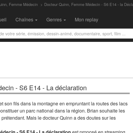
Quinn, Femme Médecin
Docteur Quinn, Femme Médecin - S6 E14 - la Décla
eil
Chaînes
Genres
Mon replay
cin - S6 E14 - La déclaration
t son fils dans la montagne en empruntant la routes des lacs
onstituer un parc national dans la région. Brian souhaite les
rétendant. Mais le docteur Quinn a des doutes sur les
decin - S6 E14 - La déclaration
est proposé en streaming