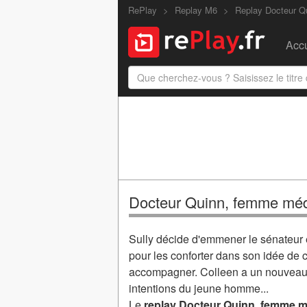
RePlay
Replay M6
Replay Docteur 
Accu
Docteur Quinn, femme méde
Sully décide d'emmener le sénateur e
pour les conforter dans son idée de c
accompagner. Colleen a un nouveau p
intentions du jeune homme...
Le
replay Docteur Quinn, femme mé