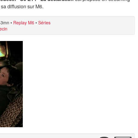
 sa diffusion sur M6.
43mn
•
Replay M6
•
Séries
ecin