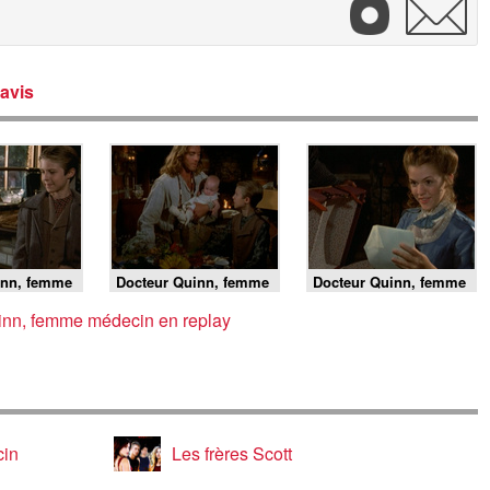
avis
inn, femme
Docteur Quinn, femme
Docteur Quinn, femme
5 E6 -
médecin - S5 E5 - Los
médecin - S5 E4 - Tout
nse
Americanos
ce qui brille...
inn, femme médecin en replay
cin
Les frères Scott