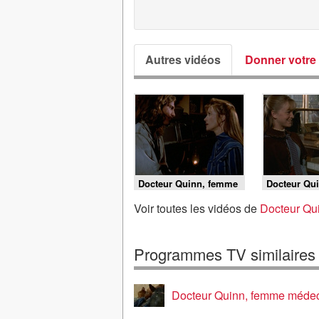
Autres vidéos
Donner votre 
Docteur Quinn, femme
Docteur Qu
médecin - S5 E7 - Cas
médecin - S
de conscience
Dernière da
Voir toutes les vidéos de
Docteur Qu
Programmes TV similaires
Docteur Quinn, femme méde