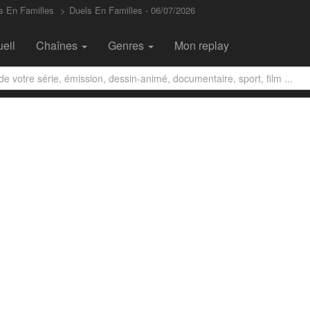
s En Familles
Duels En Familles - 06/07/2026
eil
Chaînes
Genres
Mon replay