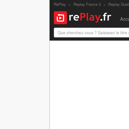
RePlay
Replay France 3
Replay Duel
Accu