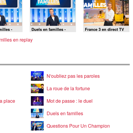
illes -
Duels en familles -
France 3 en direct TV
04/08/2026
milles en replay
N'oubliez pas les paroles
La roue de la fortune
a place
Mot de passe : le duel
Duels en familles
Questions Pour Un Champion