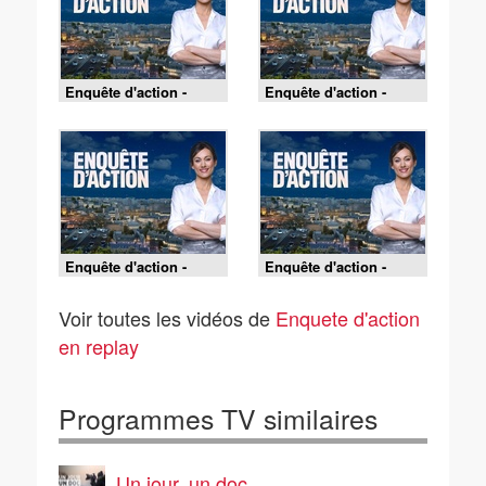
Enquête d'action -
Enquête d'action -
Argent, trafic,
Alerte sur les plages :
débrouille : les secrets
les CRS en première
des camps roms
ligne
Enquête d'action -
Enquête d'action -
Alerte sous les
Braqueurs et forcenés :
tropiques : avec les
les gendarmes de
Voir toutes les vidéos de
Enquete d'action
gendarmes de Guyane
Guadeloupe font face !
en replay
Programmes TV similaires
Un jour, un doc