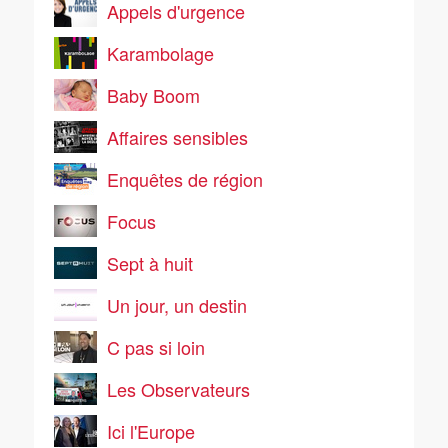
Appels d'urgence
Karambolage
Baby Boom
Affaires sensibles
Enquêtes de région
Focus
Sept à huit
Un jour, un destin
C pas si loin
Les Observateurs
Ici l'Europe