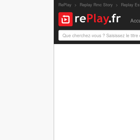
RePlay
Replay Rmc Story
Replay Est
Accu