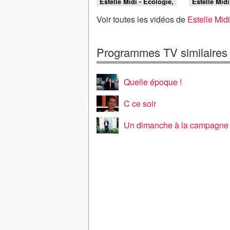
Estelle Midi - Écologie,
Estelle Midi
made in China,
domicile, a
mauvais goût : faut-il
pour les retr
Voir toutes les vidéos de
Estelle Mid
arrêter d'acheter des
faut-il supp
souvenirs de vacances
toutes les 
?
fiscales ?
Programmes TV similaires
Quelle époque !
C ce soir
Un dimanche à la campagne