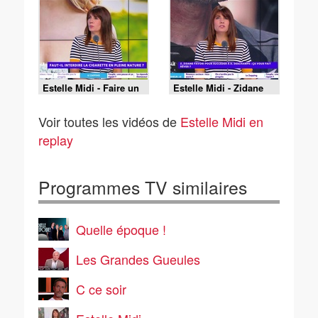
arrêter d'acheter des
faut-il supprimer
souvenirs de vacances
toutes les niches
?
fiscales ?
Estelle Midi - Faire un
Estelle Midi - Zidane
break dans un couple :
prochain sélectionneur
bonne ou mauvaise
des Bleus : est-ce que
Voir toutes les vidéos de
Estelle Midi en
idée ?
ça vous fait rêver ?
replay
Programmes TV similaires
Quelle époque !
Les Grandes Gueules
C ce soir