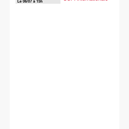
Le 06/07 à 15h
tournée vers
l'immobilier européen
et américain