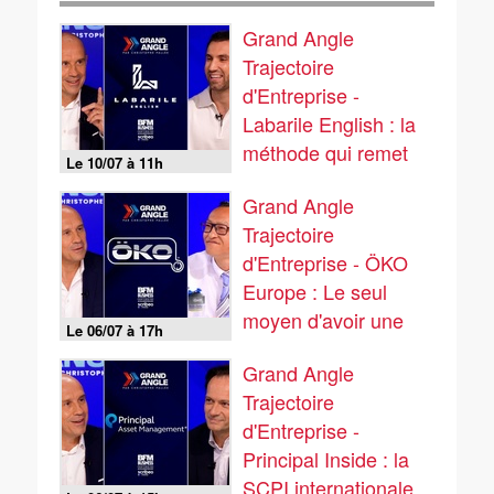
Grand Angle
Trajectoire
d'Entreprise -
Labarile English : la
méthode qui remet
Le 10/07 à 11h
en question les codes
Grand Angle
traditionnels de
Trajectoire
l'apprentissage
d'Entreprise - ÖKO
linguistique
Europe : Le seul
moyen d'avoir une
Le 06/07 à 17h
eau propre, c'est de
Grand Angle
la filtrer au robinet
Trajectoire
d'Entreprise -
Principal Inside : la
SCPI internationale