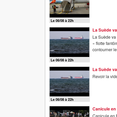
Le 06/08 à 22h
La Suède va 
La Suède va r
« flotte fant
contourner le
Le 06/08 à 22h
La Suède va 
Revoir la vi
Le 06/08 à 22h
Canicule en 