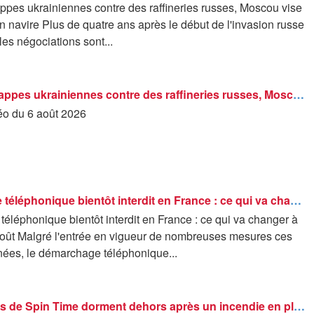
ppes ukrainiennes contre des raffineries russes, Moscou vise
n navire Plus de quatre ans après le début de l'invasion russe
les négociations sont...
Nouvelles frappes ukrainiennes contre des raffineries russes, Moscou vise une gare et un navire
déo du 6 août 2026
Démarchage téléphonique bientôt interdit en France : ce qui va changer à partir du 11 août
léphonique bientôt interdit en France : ce qui va changer à
 août Malgré l'entrée en vigueur de nombreuses mesures ces
nées, le démarchage téléphonique...
Les résidents de Spin Time dorment dehors après un incendie en pleine canicule