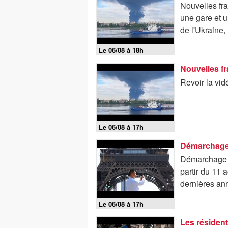
Nouvelles fra
une gare et u
de l'Ukraine, 
Le 06/08 à 18h
Revoir la vi
Le 06/08 à 17h
Démarchage té
partir du 11
dernières an
Le 06/08 à 17h