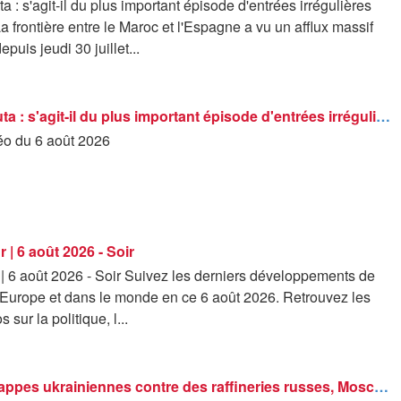
a : s'agit-il du plus important épisode d'entrées irrégulières
a frontière entre le Maroc et l'Espagne a vu un afflux massif
puis jeudi 30 juillet...
Crise de Ceuta : s'agit-il du plus important épisode d'entrées irrégulières dans l'UE ?
déo du 6 août 2026
r | 6 août 2026 - Soir
r | 6 août 2026 - Soir Suivez les derniers développements de
n Europe et dans le monde en ce 6 août 2026. Retrouvez les
 sur la politique, l...
Nouvelles frappes ukrainiennes contre des raffineries russes, Moscou vise une gare et un navire