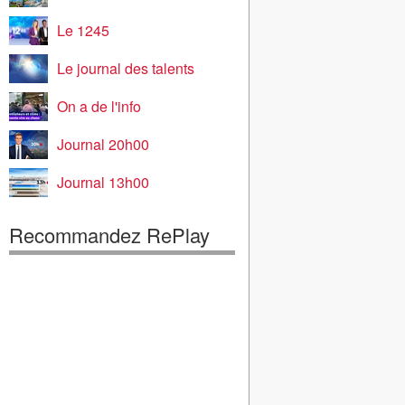
Le 1245
Le journal des talents
On a de l'info
Journal 20h00
Journal 13h00
Recommandez RePlay