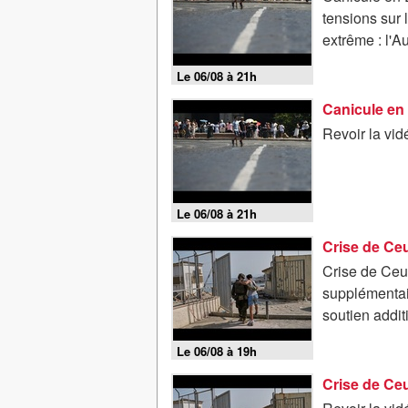
tensions sur
extrême : l'Au
Le 06/08 à 21h
Revoir la vi
Le 06/08 à 21h
Crise de Ceut
supplémentai
soutien addit
Le 06/08 à 19h