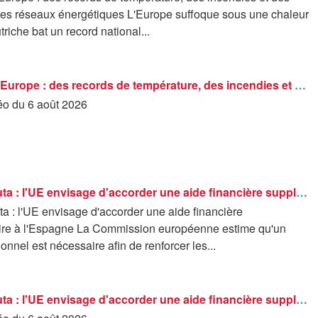
 les réseaux énergétiques L'Europe suffoque sous une chaleur
triche bat un record national...
Canicule en Europe : des records de température, des incendies et des tensions sur les réseaux...
déo du 6 août 2026
Crise de Ceuta : l'UE envisage d'accorder une aide financière supplémentaire à l'Espagne
a : l'UE envisage d'accorder une aide financière
re à l'Espagne La Commission européenne estime qu'un
ionnel est nécessaire afin de renforcer les...
Crise de Ceuta : l'UE envisage d'accorder une aide financière supplémentaire à l'Espagne