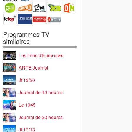
Programmes TV
similaires
Les infos d'Euronews
ARTE Journal
Jt 19/20
Journal de 13 heures
Le 1945
Journal de 20 heures
Jt 12/13