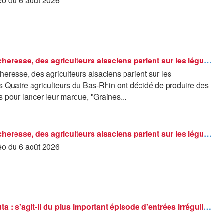
déo du 6 août 2026
Face à la sécheresse, des agriculteurs alsaciens parient sur les légumineuses
heresse, des agriculteurs alsaciens parient sur les
 Quatre agriculteurs du Bas-Rhin ont décidé de produire des
 pour lancer leur marque, "Graines...
Face à la sécheresse, des agriculteurs alsaciens parient sur les légumineuses
déo du 6 août 2026
Crise de Ceuta : s'agit-il du plus important épisode d'entrées irrégulières dans l'UE ?