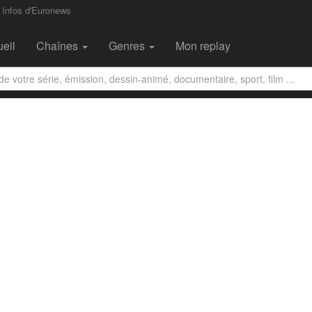
 Infos d'Euronews
eil
Chaînes
Genres
Mon replay