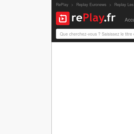
RePlay
Replay Euronews
Replay Les
Accu