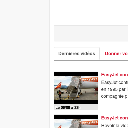
Dernières vidéos
Donner vot
EasyJet conf
EasyJet confi
en 1995 par l
compagnie pr
Le 06/08 à 22h
EasyJet conf
Revoir la vi