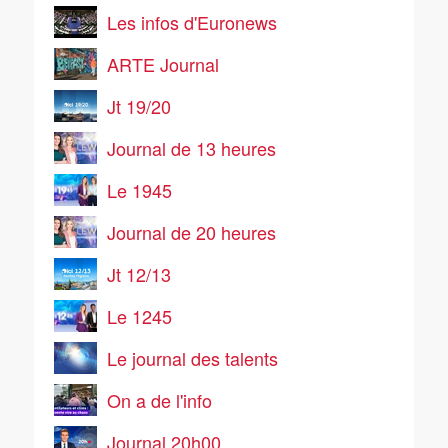
Les infos d'Euronews
ARTE Journal
Jt 19/20
Journal de 13 heures
Le 1945
Journal de 20 heures
Jt 12/13
Le 1245
Le journal des talents
On a de l'info
Journal 20h00