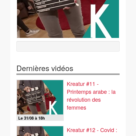
Dernières vidéos
Kreatur #11 -
Printemps arabe : la
révolution des
femmes
Le 31/08 à 18h
Kreatur #12 - Covid :