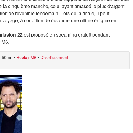
 de la cinquième manche, celui ayant amassé le plus d'argent
droit de revenir le lendemain. Lors de la finale, il peut
n voyage, à condition de résoudre une ultime énigme en
Émission 22
est proposé en streaming gratuit pendant
r M6.
:
50mn
•
Replay M6
•
Divertissement