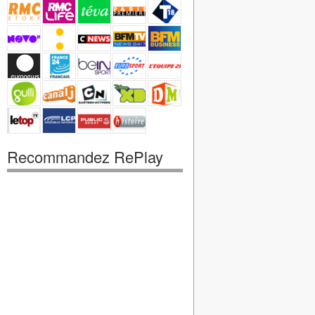
Recommandez RePlay