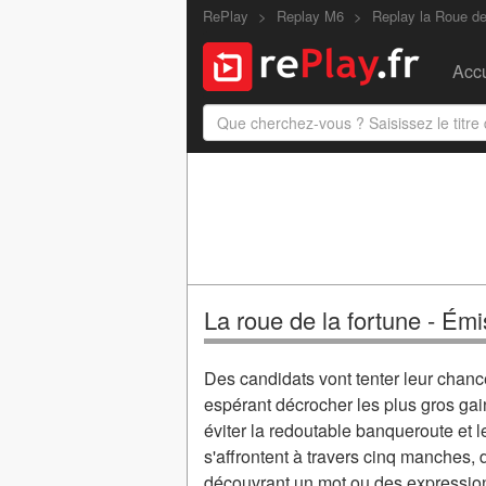
RePlay
Replay M6
Replay la Roue de
Accu
La roue de la fortune - Ém
Des candidats vont tenter leur chanc
espérant décrocher les plus gros gains
éviter la redoutable banqueroute et l
s'affrontent à travers cinq manches,
découvrant un mot ou des expression