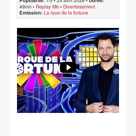
Popularité:
1/5
•
25 avril 2026
•
Durée:
49mn
•
Replay M6
•
Divertissement
Emission:
La roue de la fortune