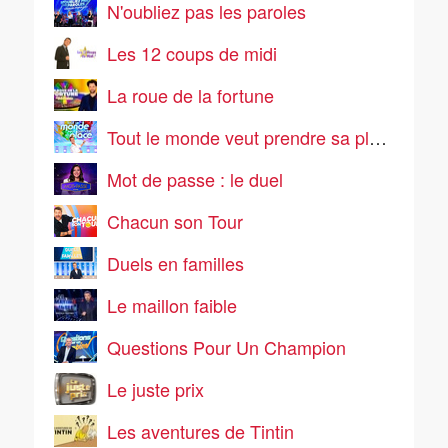
N'oubliez pas les paroles
Les 12 coups de midi
La roue de la fortune
Tout le monde veut prendre sa place
Mot de passe : le duel
Chacun son Tour
Duels en familles
Le maillon faible
Questions Pour Un Champion
Le juste prix
Les aventures de Tintin