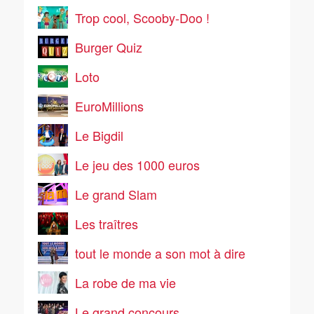
Trop cool, Scooby-Doo !
Burger Quiz
Loto
EuroMillions
Le Bigdil
Le jeu des 1000 euros
Le grand Slam
Les traîtres
tout le monde a son mot à dire
La robe de ma vie
Le grand concours