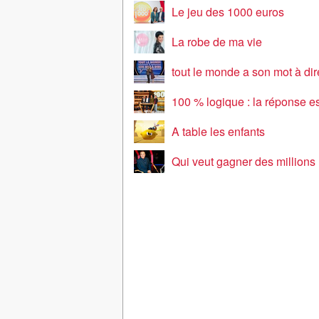
Le jeu des 1000 euros
La robe de ma vie
tout le monde a son mot à dir
100 % logique : la réponse est sou
A table les enfants
Qui veut gagner des millions