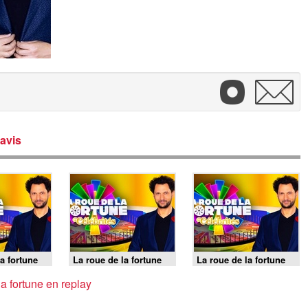
avis
a fortune
La roue de la fortune
La roue de la fortune
- Émission 3
célébrités - Émission 5
célébrités - Émission 5
(2/2)
(1/2)
la fortune en replay