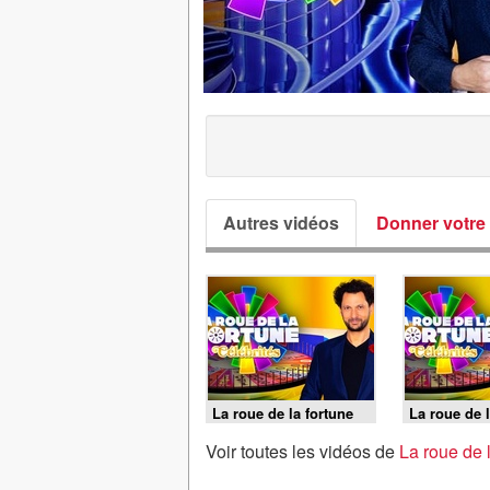
Autres vidéos
Donner votre 
La roue de la fortune
La roue de l
célébrités - Émission 3
célébrités 
(2/2)
(1/2)
Voir toutes les vidéos de
La roue de 