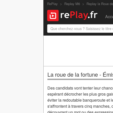
RePlay
Replay M6
Replay la Roue de
Accu
La roue de la fortune - Ém
Des candidats vont tenter leur chanc
espérant décrocher les plus gros gains
éviter la redoutable banqueroute et l
s'affrontent à travers cinq manches,
découvrant un mot ou des expression