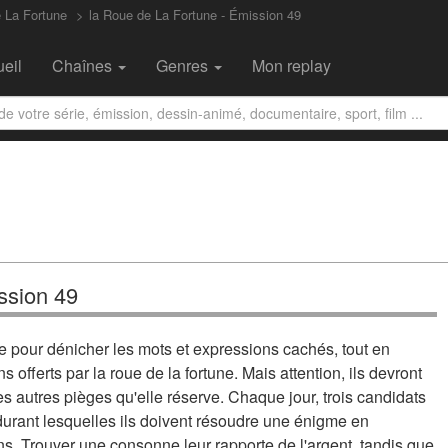
 La Fortune
la Roue de La Fortune - Émission 49
eil
Chaînes
Genres
Mon replay
ission 49
e pour dénicher les mots et expressions cachés, tout en
 offerts par la roue de la fortune. Mais attention, ils devront
es autres pièges qu'elle réserve. Chaque jour, trois candidats
 durant lesquelles ils doivent résoudre une énigme en
s. Trouver une consonne leur rapporte de l'argent, tandis que