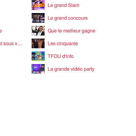
Le grand Slam
Le grand concours
e
Que le meilleur gagne
s vos yeux
Les cinquante
TFOU d'info
La grande vidéo party