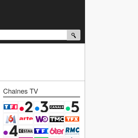
Chaines TV