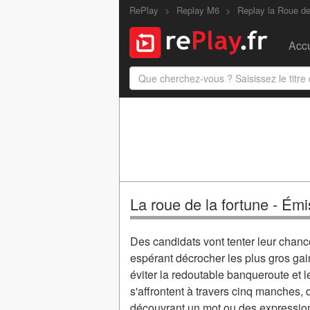
RePlay
Replay M6
Replay la Roue de
Accu
La roue de la fortune - Ém
Des candidats vont tenter leur chanc
espérant décrocher les plus gros gains
éviter la redoutable banqueroute et l
s'affrontent à travers cinq manches,
découvrant un mot ou des expression