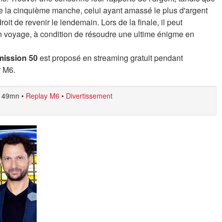
 de la cinquième manche, celui ayant amassé le plus d'argent
droit de revenir le lendemain. Lors de la finale, il peut
n voyage, à condition de résoudre une ultime énigme en
Émission 50
est proposé en streaming gratuit pendant
r M6.
49mn
•
Replay M6
•
Divertissement