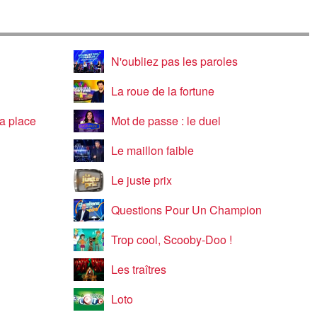
N'oubliez pas les paroles
La roue de la fortune
a place
Mot de passe : le duel
Le maillon faible
Le juste prix
Questions Pour Un Champion
Trop cool, Scooby-Doo !
Les traîtres
Loto