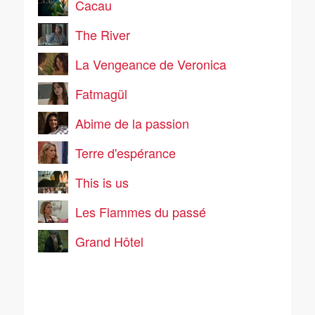
Cacau
The River
La Vengeance de Veronica
Fatmagül
Abime de la passion
Terre d'espérance
This is us
Les Flammes du passé
Grand Hôtel