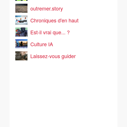
outremer.story
Chroniques d'en haut
Est-il vrai que... ?
Culture IA
Laissez-vous guider