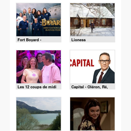
Fort Boyard -
Lioness
01/08/2026
Les 12 coups de midi
Capital - Oléron, Ré,
du 1 août 2026
Belle-Île : le match des
îles est lancé !