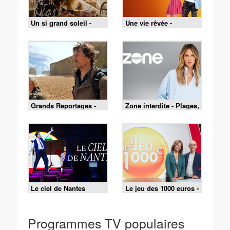
Un si grand soleil -
Une vie rêvée -
07/08/2026
Épisode 27
Grands Reportages -
Zone interdite - Plages,
Voyages en famille :
fêtes et traditions : un
des souvenirs pour la
été au cœur du Pays
vie ! - Partie 2
basque
Le ciel de Nantes
Le jeu des 1000 euros -
01/08/2026
Programmes TV populaires