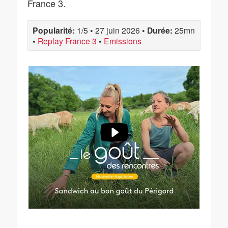
France 3.
Popularité:
1/5
•
27 juin 2026
•
Durée:
25mn
•
Replay France 3
•
Emissions