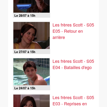
Le 28/07 à 15h
Les frères Scott - S05
E05 - Retour en
arrière
Le 27/07 à 15h
Les frères Scott - S05
E04 - Batailles d'ego
Le 24/07 à 15h
Les frères Scott - S05
E03 - Reprises en