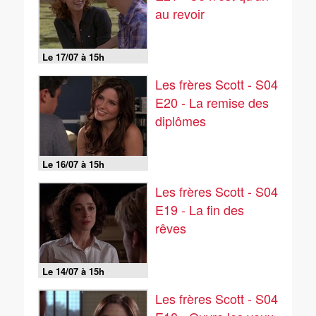
au revoir
Le 17/07 à 15h
Les frères Scott - S04
E20 - La remise des
diplômes
Le 16/07 à 15h
Les frères Scott - S04
E19 - La fin des
rêves
Le 14/07 à 15h
Les frères Scott - S04