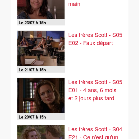
main
Le 23/07 à 15h
Les frères Scott - S05
E02 - Faux départ
Le 21/07 à 15h
Les frères Scott - S05
E01 - 4 ans, 6 mois
et 2 jours plus tard
Le 20/07 à 15h
Les frères Scott - S04
E21 - Ce n'est qu'un