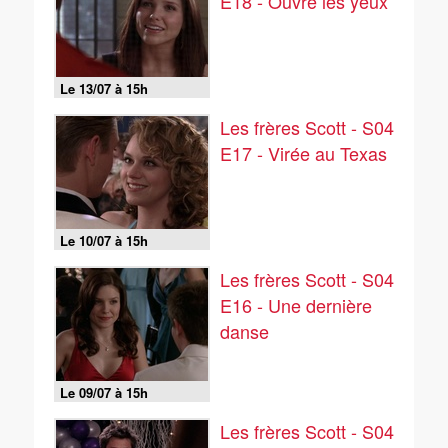
E18 - Ouvre les yeux
Le 13/07 à 15h
Les frères Scott - S04
E17 - Virée au Texas
Le 10/07 à 15h
Les frères Scott - S04
E16 - Une dernière
danse
Le 09/07 à 15h
Les frères Scott - S04