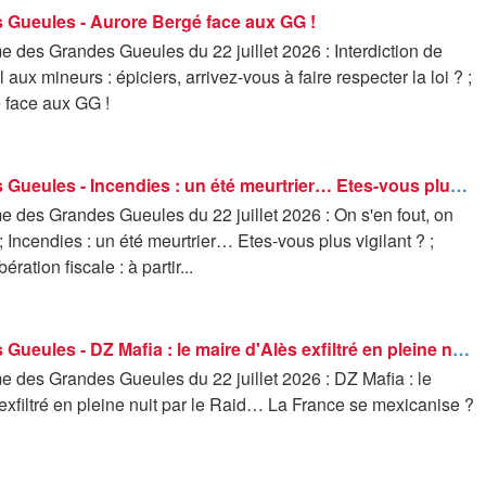
 Gueules - Aurore Bergé face aux GG !
 des Grandes Gueules du 22 juillet 2026 : Interdiction de
 aux mineurs : épiciers, arrivez-vous à faire respecter la loi ? ;
 face aux GG !
Les Grandes Gueules - Incendies : un été meurtrier… Etes-vous plus vigilant ?
 des Grandes Gueules du 22 juillet 2026 : On s'en fout, on
 ; Incendies : un été meurtrier… Etes-vous plus vigilant ? ;
ération fiscale : à partir...
Les Grandes Gueules - DZ Mafia : le maire d'Alès exfiltré en pleine nuit par le Raid… La France se mexicanise ?
 des Grandes Gueules du 22 juillet 2026 : DZ Mafia : le
exfiltré en pleine nuit par le Raid… La France se mexicanise ?