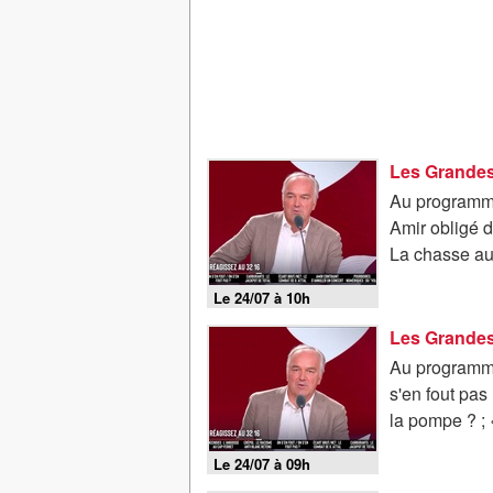
Au programme
Amir obligé 
La chasse aux 
Le 24/07 à 10h
Au programme
s'en fout pas
la pompe ? ; «
Le 24/07 à 09h