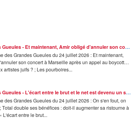
Les Grandes Gueules - Et maintenant, Amir obligé d'annuler son concert à Marseille après un appel au boycott… La chasse aux artistes juifs ?
 des Grandes Gueules du 24 juillet 2026 : Et maintenant,
d'annuler son concert à Marseille après un appel au boycott…
artistes juifs ? ; Les pourboires...
Les Grandes Gueules - L'écart entre le brut et le net est devenu un scandale français : d'accord ou pas avec Gabriel Attal ?
 des Grandes Gueules du 24 juillet 2026 : On s'en fout, on
 ; Total double ses bénéfices : doit-il augmenter sa ristourne à
 L'écart entre le brut...