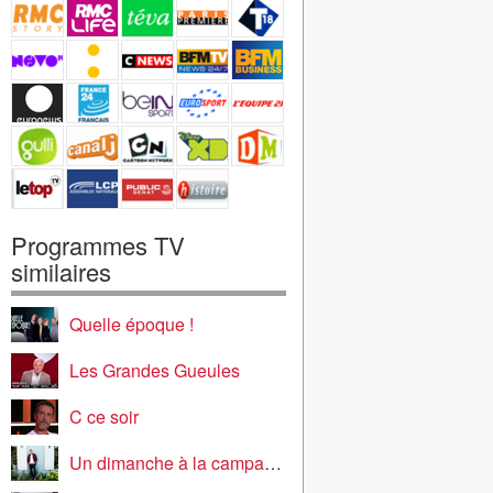
Programmes TV
similaires
Quelle époque !
Les Grandes Gueules
C ce soir
Un dimanche à la campagne