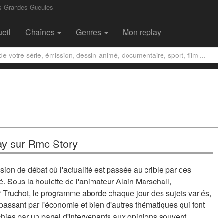
s Grandes Gueules
eil
Chaînes
Genres
Mon replay
ay sur Rmc Story
on de débat où l'actualité est passée au crible par des
é. Sous la houlette de l'animateur Alain Marschall,
Truchot, le programme aborde chaque jour des sujets variés,
n passant par l'économie et bien d'autres thématiques qui font
ichies par un panel d'intervenants aux opinions souvent