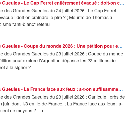
Les Grandes Gueules - Le Cap Ferret entièrement évacué : doit-on craindre le pire ?
 des Grandes Gueules du 24 juillet 2026 : Le Cap Ferret
vacué : doit-on craindre le pire ? ; Meurtre de Thomas à
acisme "anti-blanc" retenu
Les Grandes Gueules - Coupe du monde 2026 : Une pétition pour exclure l'Argentine dépasse les 23 millions de signatures. Pret à la signer ?
 des Grandes Gueules du 23 juillet 2026 : Coupe du monde
tition pour exclure l'Argentine dépasse les 23 millions de
ret à la signer ?
Les Grandes Gueules - La France face aux feux : a-t-on suffisamment de moyens ?
 des Grandes Gueules du 23 juillet 2026 : Canicule : près de
 juin dont 1/3 en Ile-de-France. ; La France face aux feux : a-
ment de moyens ? ; Le...