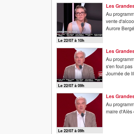
Les Grandes
Au programme
vente d'alcool
Aurore Bergé
Le 22/07 à 10h
Au programme
s'en fout pas
Journée de lib
Le 22/07 à 09h
Au programme
maire d'Alès 
Le 22/07 à 09h