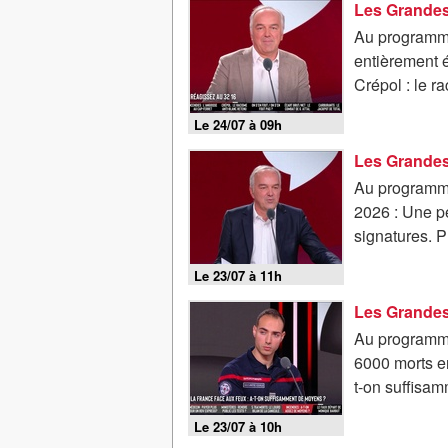
Au programme
entièrement é
Crépol : le r
Le 24/07 à 09h
Au programme
2026 : Une pé
signatures. P
Le 23/07 à 11h
Au programme
6000 morts en
t-on suffisam
Le 23/07 à 10h