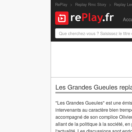
RePlay
Replay Rmc Story
Replay Le
Accu
Les Grandes Gueules repl
"Les Grandes Gueules" est une émissi
intervenants au caractère bien tremp
accompagné de son complice Olivier 
allant de la politique à la société, e
l'actualité. Les discussions sont enr