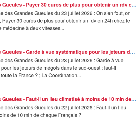
Les Grandes Gueules - Payer 30 euros de plus pour obtenir un rdv en 24h chez le médecin. Une médecine à deux vitesses ?
 des Grandes Gueules du 23 juillet 2026 : On s'en fout, on
 ; Payer 30 euros de plus pour obtenir un rdv en 24h chez le
 médecine à deux vitesses...
Les Grandes Gueules - Garde à vue systématique pour les jeteurs de mégots dans le sud-ouest : faut-il généraliser à toute la France ?
 des Grandes Gueules du 23 juillet 2026 : Garde à vue
pour les jeteurs de mégots dans le sud-ouest : faut-il
 toute la France ? ; La Coordination...
Les Grandes Gueules - Faut-il un lieu climatisé à moins de 10 min de chaque Français ?
des Grandes Gueules du 22 juillet 2026 : Faut-il un lieu
moins de 10 min de chaque Français ?