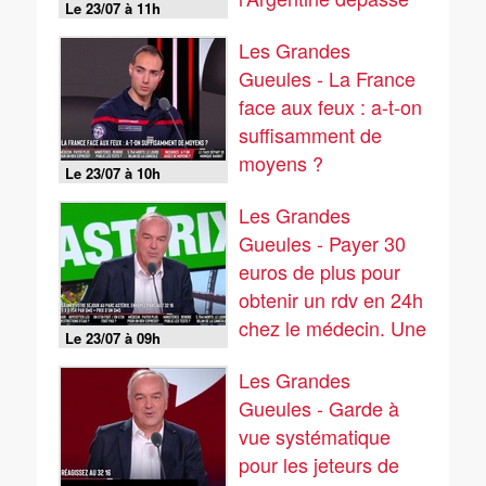
Le 23/07 à 11h
les 23 millions de
Les Grandes
signatures. Pret à la
Gueules - La France
signer ?
face aux feux : a-t-on
suffisamment de
moyens ?
Le 23/07 à 10h
Les Grandes
Gueules - Payer 30
euros de plus pour
obtenir un rdv en 24h
chez le médecin. Une
Le 23/07 à 09h
médecine à deux
Les Grandes
vitesses ?
Gueules - Garde à
vue systématique
pour les jeteurs de