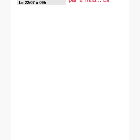
Le 22/07 à 09h
France se mexicanise
?