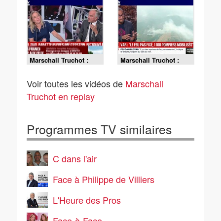
hectares brûlés
(préfet) - 22/07
(préfecture) - 23/07
Marschall Truchot :
Marschall Truchot :
Daniel Siad, rabatteur
Var, le feu pas fixé, 1
présumé d'Epstein,
100 pompiers
Voir toutes les vidéos de
Marschall
retrouvé mort - 22/07
mobilisés - 22/07
Truchot en replay
Programmes TV similaires
C dans l'air
Face à Philippe de Villiers
L'Heure des Pros
Face-à-Face