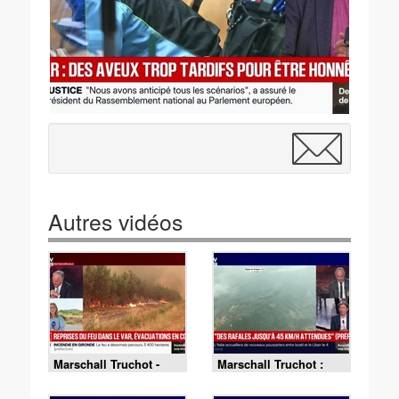
Autres vidéos
Marschall Truchot -
Marschall Truchot :
Édition spéciale : feu
Var, des rafales jusqu'à
en Gironde, 3 400
45 km/h attendues