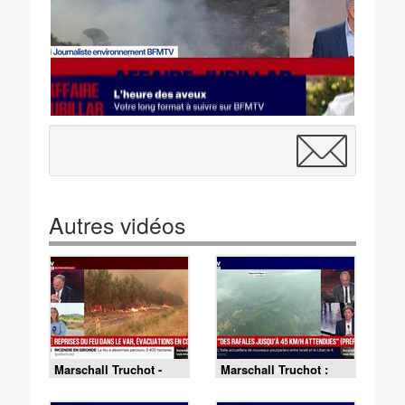
Autres vidéos
Marschall Truchot -
Marschall Truchot :
Édition spéciale : feu
Var, des rafales jusqu'à
en Gironde, 3 400
45 km/h attendues