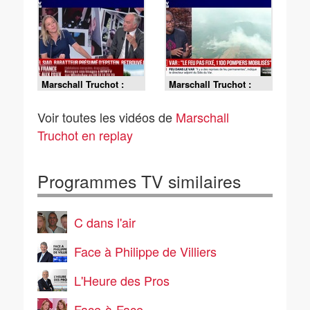
hectares brûlés
(préfet) - 22/07
(préfecture) - 23/07
Marschall Truchot :
Marschall Truchot :
Daniel Siad, rabatteur
Var, le feu pas fixé, 1
présumé d'Epstein,
100 pompiers
Voir toutes les vidéos de
Marschall
retrouvé mort - 22/07
mobilisés - 22/07
Truchot en replay
Programmes TV similaires
C dans l'air
Face à Philippe de Villiers
L'Heure des Pros
Face-à-Face