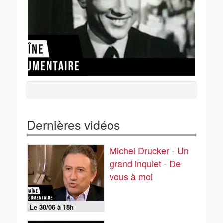
Dernières vidéos
Michel Drucker - Un
grand inquiet - De
vous à moi
Le 30/06 à 18h