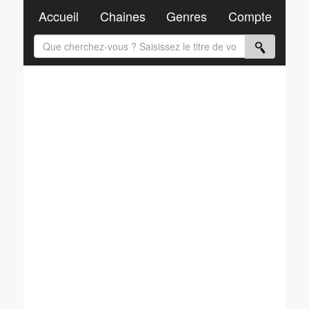
Accueil
Chaines
Genres
Compte