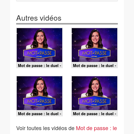
Autres vidéos
Mot de passe : le duel -
Mot de passe : le duel -
07/08/2026
06/08/2026
Mot de passe : le duel -
Mot de passe : le duel -
05/08/2026
04/08/2026
Voir toutes les vidéos de
Mot de passe : le