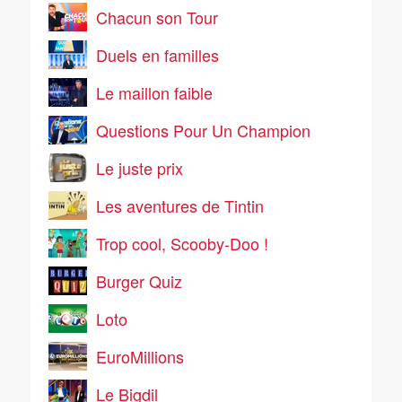
Chacun son Tour
Duels en familles
Le maillon faible
Questions Pour Un Champion
Le juste prix
Les aventures de Tintin
Trop cool, Scooby-Doo !
Burger Quiz
Loto
EuroMillions
Le Bigdil