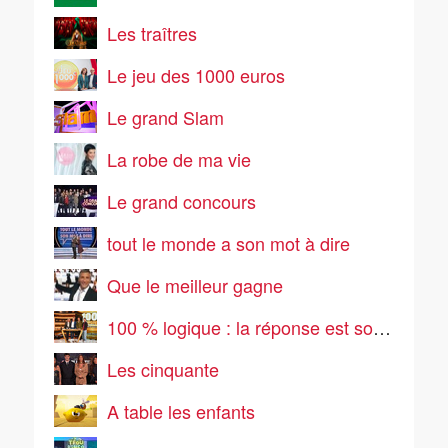
Les traîtres
Le jeu des 1000 euros
Le grand Slam
La robe de ma vie
Le grand concours
tout le monde a son mot à dire
Que le meilleur gagne
100 % logique : la réponse est sous vos yeux
Les cinquante
A table les enfants