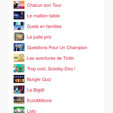
Chacun son Tour
Le maillon faible
Duels en familles
Le juste prix
Questions Pour Un Champion
Les aventures de Tintin
Trop cool, Scooby-Doo !
Burger Quiz
Le Bigdil
EuroMillions
Loto