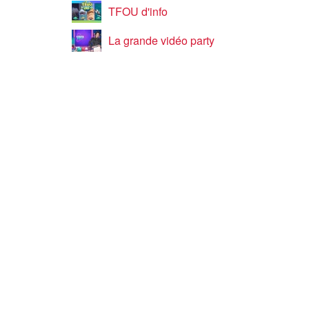
TFOU d'info
La grande vidéo party