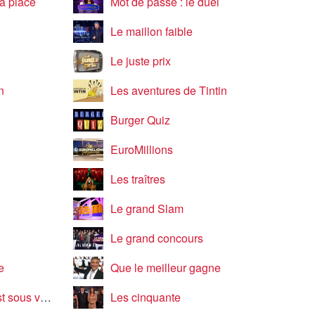
a place
Mot de passe : le duel
Le maillon faible
Le juste prix
n
Les aventures de Tintin
Burger Quiz
EuroMillions
Les traîtres
Le grand Slam
Le grand concours
e
Que le meilleur gagne
s vos yeux
Les cinquante