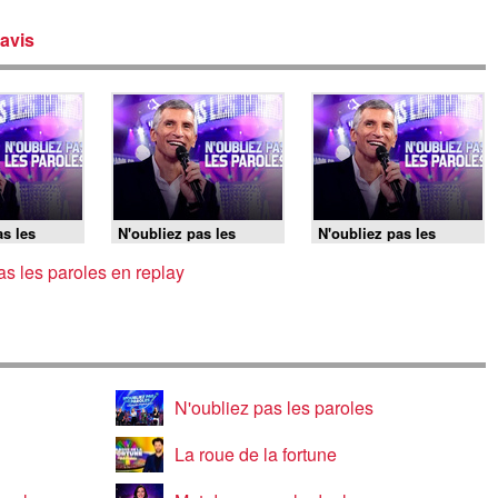
avis
as les
N'oubliez pas les
N'oubliez pas les
/08/2026
paroles - 05/08/2026
paroles - 05/08/2026
as les paroles en replay
N'oubliez pas les paroles
La roue de la fortune