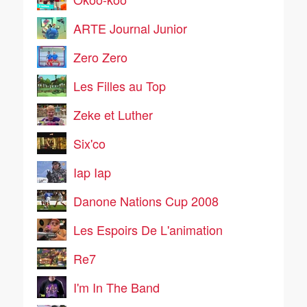
ARTE Journal Junior
Zero Zero
Les Filles au Top
Zeke et Luther
Six'co
Iap Iap
Danone Nations Cup 2008
Les Espoirs De L'animation
Re7
I'm In The Band