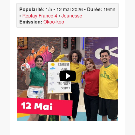
Popularité:
1/5
•
12 mai 2026
•
Durée:
19mn
•
Replay France 4
•
Jeunesse
Emission:
Okoo-koo