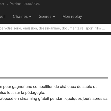
bot
Potobot - 24/06/2026
eil
Chaînes
Genres
Mon replay
n pour gagner une compétition de châteaux de sable qui
ise tout sur la pédagogie.
proposé en streaming gratuit pendant quelques jours après sa