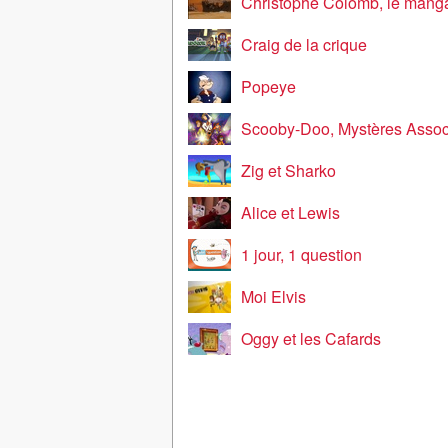
Christophe Colomb, le mang
Craig de la crique
Popeye
Scooby-Doo, Mystères Assoc
Zig et Sharko
Alice et Lewis
1 jour, 1 question
Moi Elvis
Oggy et les Cafards