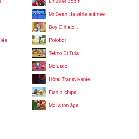
a
Linus et Boom
Mr Bean : la série animée
Boy Girl etc...
iés
Potobot
Telmo Et Tula
Molusco
Hôtel Transylvanie
Fish n' chips
Moi à ton âge