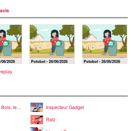
avis
6/06/2026
Potobot - 26/06/2026
Potobot - 26/06/2026
replay
 le manga
Inspecteur Gadget
Ratz