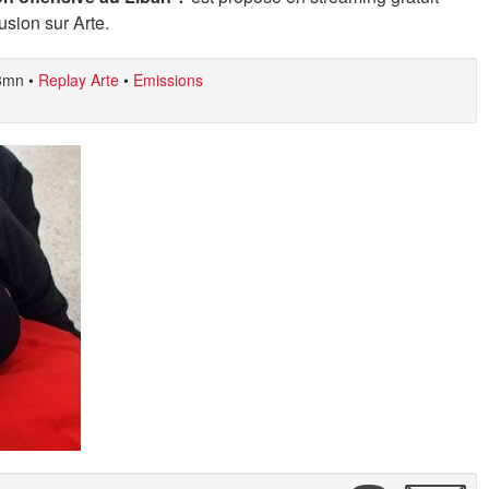
usion sur Arte.
3mn
•
Replay Arte
•
Emissions