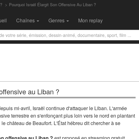
 ?
Pourquoi Israël Élargit Son Offensive Au Liban ?
eil
Chaînes
Genres
Mon replay
 offensive au Liban ?
puis mi-avril, Israël continue d'attaquer le Liban. L'armée
ve terrestre en s'enfonçant plus loin vers le nord en plantant
 le château de Beaufort. L'État hébreu dit chercher à se
.
on offensive au Liban ?
est proposé en streaming gratuit