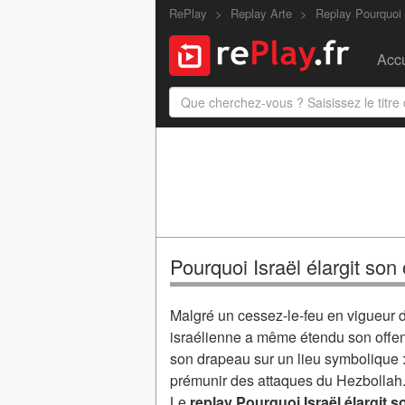
RePlay
Replay Arte
Replay Pourquoi
Accu
Pourquoi Israël élargit son
Malgré un cessez-le-feu en vigueur de
israélienne a même étendu son offensi
son drapeau sur un lieu symbolique :
prémunir des attaques du Hezbollah
Le
replay Pourquoi Israël élargit s