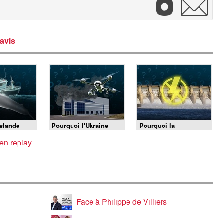
avis
Islande
Pourquoi l'Ukraine
Pourquoi la
 chasser la
frappe l'Amazon russe
sécheresse du Danube
?
provoque des pénuries
en replay
d'électricité ?
Face à Philippe de Villiers