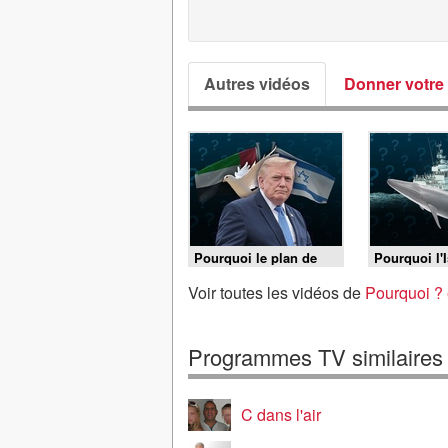
Autres vidéos
Donner votre 
Pourquoi le plan de
Pourquoi l'
paix pour Gaza est-il
continue de
dans l'impasse ?
baleine ?
Voir toutes les vidéos de
Pourquoi ? 
Programmes TV similaires
C dans l'air