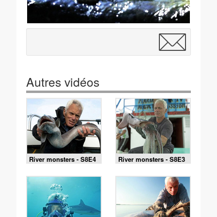
Autres vidéos
River monsters - S8E4
River monsters - S8E3
- Le démon des
- Le diable des
abysses
profondeurs