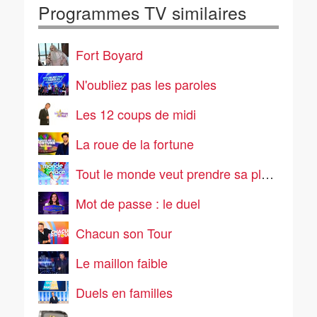
Programmes TV similaires
Fort Boyard
N'oubliez pas les paroles
Les 12 coups de midi
La roue de la fortune
Tout le monde veut prendre sa place
Mot de passe : le duel
Chacun son Tour
Le maillon faible
Duels en familles