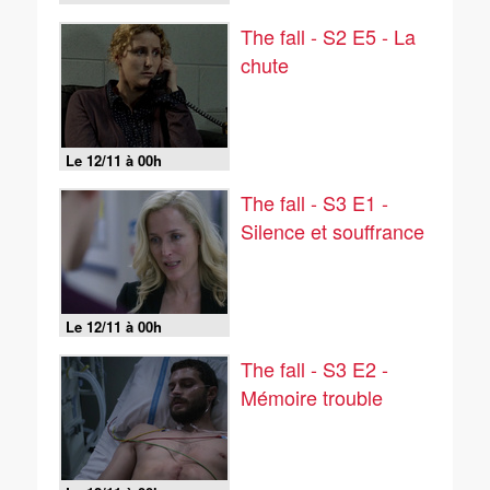
The fall - S2 E5 - La
chute
Le 12/11 à 00h
The fall - S3 E1 -
Silence et souffrance
Le 12/11 à 00h
The fall - S3 E2 -
Mémoire trouble