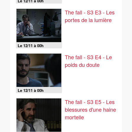
Le 12/11 à 00h
The fall - S3 E3 - Les
portes de la lumière
Le 12/11 à 00h
The fall - S3 E4 - Le
poids du doute
Le 12/11 à 00h
The fall - S3 E5 - Les
blessures d'une haine
mortelle