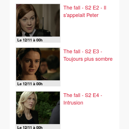
The fall - S2 E2 - Il
s'appelait Peter
Le 12/11 à 00h
The fall - S2 E3 -
Toujours plus sombre
Le 12/11 à 00h
The fall - S2 E4 -
Intrusion
Le 12/11 à 00h