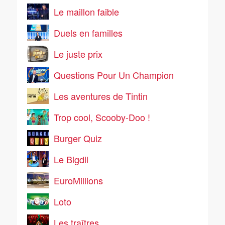
Le maillon faible
Duels en familles
Le juste prix
Questions Pour Un Champion
Les aventures de Tintin
Trop cool, Scooby-Doo !
Burger Quiz
Le Bigdil
EuroMillions
Loto
Les traîtres