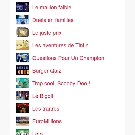
Le maillon faible
Duels en familles
Le juste prix
Les aventures de Tintin
Questions Pour Un Champion
Burger Quiz
Trop cool, Scooby-Doo !
Le Bigdil
Les traîtres
EuroMillions
Loto