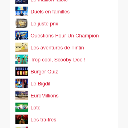
Duels en familles
Le juste prix
Questions Pour Un Champion
Les aventures de Tintin
Trop cool, Scooby-Doo !
Burger Quiz
Le Bigdil
EuroMillions
Loto
Les traîtres