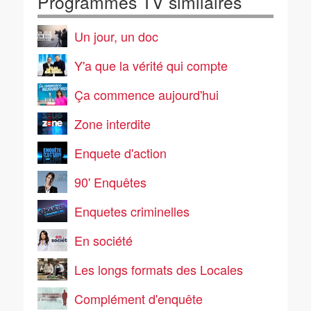
Programmes TV similaires
Un jour, un doc
Y'a que la vérité qui compte
Ça commence aujourd'hui
Zone interdite
Enquete d'action
90' Enquêtes
Enquetes criminelles
En société
Les longs formats des Locales
Complément d'enquête